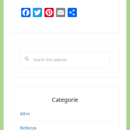
Facebook
Twitter
Pinterest
Email
Condividi
Primary
Sidebar
Search
this
website
Categorie
Altro
Bellezza