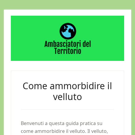
Skip
Skip
Skip
to
to
to
main
primary
footer
content
sidebar
Come ammorbidire il
velluto
Benvenuti a questa guida pratica su
come ammorbidire il velluto. Il velluto,