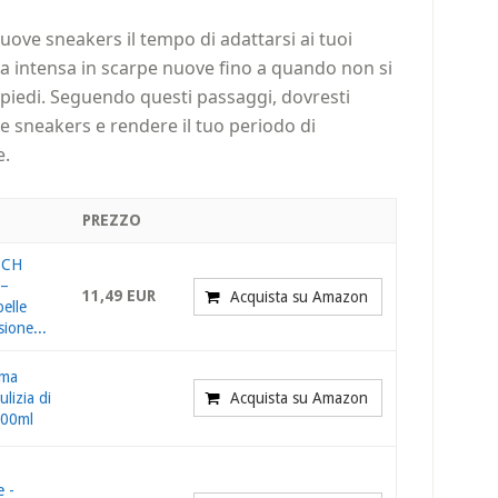
uove sneakers il tempo di adattarsi ai tuoi
sica intensa in scarpe nuove fino a quando non si
piedi. Seguendo questi passaggi, dovresti
e sneakers e rendere il tuo periodo di
e.
PREZZO
TCH
 –
11,49 EUR
Acquista su Amazon
elle
sione...
uma
lizia di
Acquista su Amazon
200ml
 -