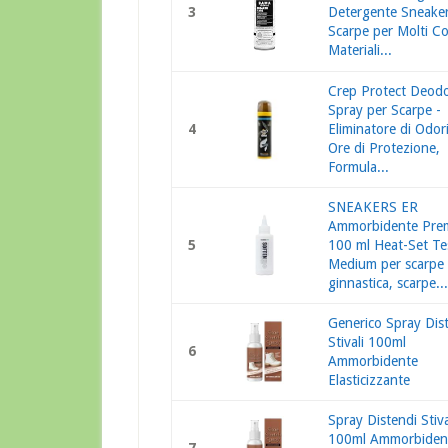
3
Detergente Sneake
Scarpe per Molti Co
Materiali...
Crep Protect Deod
Spray per Scarpe -
4
Eliminatore di Odor
Ore di Protezione,
Formula...
SNEAKERS ER
Ammorbidente Pre
5
100 ml Heat-Set Te
Medium per scarpe
ginnastica, scarpe...
Generico Spray Dis
Stivali 100ml
6
Ammorbidente
Elasticizzante
Spray Distendi Stiva
100ml Ammorbiden