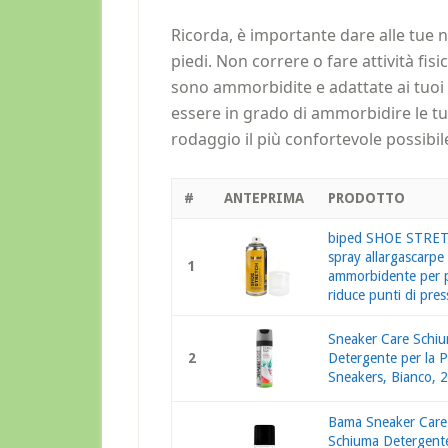
Ricorda, è importante dare alle tue n
piedi. Non correre o fare attività fi
sono ammorbidite e adattate ai tuoi 
essere in grado di ammorbidire le tu
rodaggio il più confortevole possibil
#
ANTEPRIMA
PRODOTTO
biped SHOE STRE
spray allargascarpe
1
ammorbidente per p
riduce punti di pres
Sneaker Care Schi
2
Detergente per la Pu
Sneakers, Bianco, 
Bama Sneaker Care
Schiuma Detergente