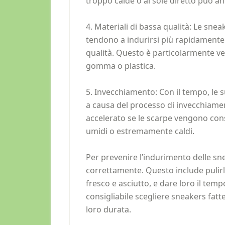
troppo calde o al sole diretto può a
4. Materiali di bassa qualità: Le snea
tendono a indurirsi più rapidamente r
qualità. Questo è particolarmente ve
gomma o plastica.
5. Invecchiamento: Con il tempo, le s
a causa del processo di invecchiame
accelerato se le scarpe vengono cons
umidi o estremamente caldi.
Per prevenire l’indurimento delle sn
correttamente. Questo include pulir
fresco e asciutto, e dare loro il tempo 
consigliabile scegliere sneakers fatte
loro durata.