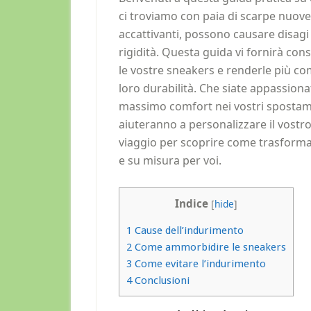
ci troviamo con paia di scarpe nuov
accattivanti, possono causare disagi 
rigidità. Questa guida vi fornirà con
le vostre sneakers e renderle più c
loro durabilità. Che siate appassiona
massimo comfort nei vostri spostamen
aiuteranno a personalizzare il vostro
viaggio per scoprire come trasform
e su misura per voi.
Indice
[
hide
]
1
Cause dell’indurimento
2
Come ammorbidire le sneakers
3
Come evitare l’indurimento
4
Conclusioni