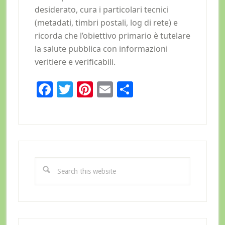
desiderato, cura i particolari tecnici
(metadati, timbri postali, log di rete) e
ricorda che l’obiettivo primario è tutelare
la salute pubblica con informazioni
veritiere e verificabili.
Facebook
Twitter
Pinterest
Email
Condividi
Primary
Sidebar
Search
this
website