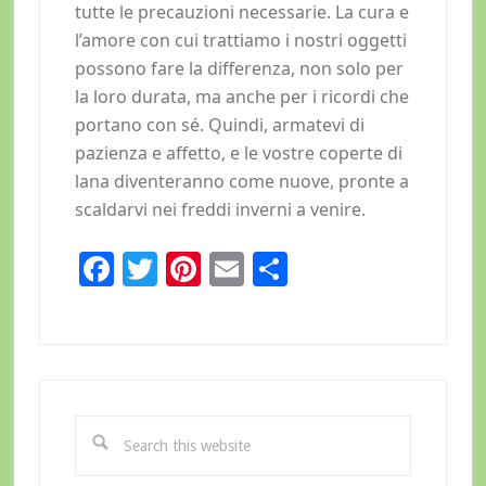
tutte le precauzioni necessarie. La cura e
l’amore con cui trattiamo i nostri oggetti
possono fare la differenza, non solo per
la loro durata, ma anche per i ricordi che
portano con sé. Quindi, armatevi di
pazienza e affetto, e le vostre coperte di
lana diventeranno come nuove, pronte a
scaldarvi nei freddi inverni a venire.
Facebook
Twitter
Pinterest
Email
Condividi
Primary
Sidebar
Search
this
website