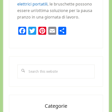
elettrici portatili
, le bruschette possono
essere un’ottima soluzione per la pausa
pranzo in una giornata di lavoro.
Facebook
Twitter
Pinterest
Email
Condividi
Primary
Sidebar
Search
this
website
Categorie