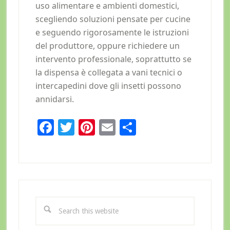
uso alimentare e ambienti domestici,
scegliendo soluzioni pensate per cucine
e seguendo rigorosamente le istruzioni
del produttore, oppure richiedere un
intervento professionale, soprattutto se
la dispensa è collegata a vani tecnici o
intercapedini dove gli insetti possono
annidarsi.
Facebook
Twitter
Pinterest
Email
Condividi
Primary
Sidebar
Search
this
website