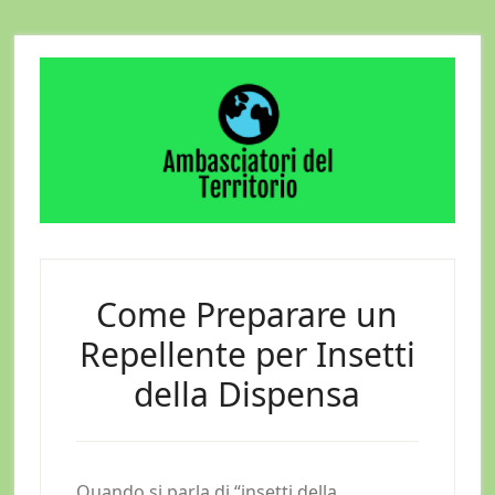
Skip
Skip
Skip
to
to
to
main
primary
footer
content
sidebar
Come Preparare un
Repellente per Insetti
della Dispensa
Quando si parla di “insetti della